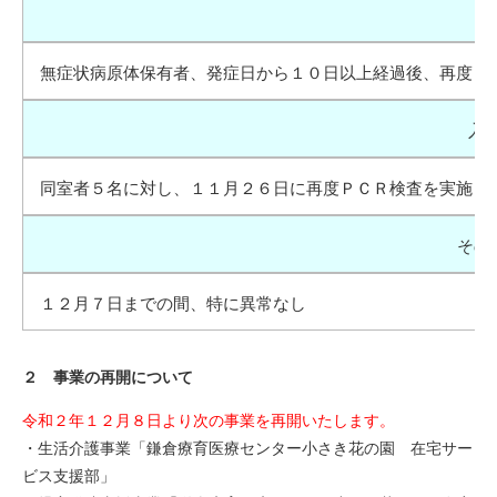
無症状病原体保有者、発症日から１０日以上経過後、再度Ｐ
入所
同室者５名に対し、１１月２６日に再度ＰＣＲ検査を実施し
その
１２月７日までの間、特に異常なし
２ 事業の再開について
令和２年１２月８日より次の事業を再開いたします。
・生活介護事業「鎌倉療育医療センター小さき花の園 在宅サー
ビス支援部」