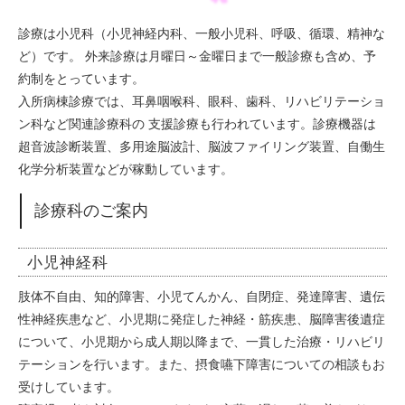
診療は小児科（小児神経内科、一般小児科、呼吸、循環、精神な
ど）です。 外来診療は月曜日～金曜日まで一般診療も含め、予
約制をとっています。
入所病棟診療では、耳鼻咽喉科、眼科、歯科、リハビリテーショ
ン科など関連診療科の 支援診療も行われています。診療機器は
超音波診断装置、多用途脳波計、脳波ファイリング装置、自働生
化学分析装置などが稼動しています。
診療科のご案内
小児神経科
肢体不自由、知的障害、小児てんかん、自閉症、発達障害、遺伝
性神経疾患など、小児期に発症した神経・筋疾患、脳障害後遺症
について、小児期から成人期以降まで、一貫した治療・リハビリ
テーションを行います。また、摂食嚥下障害についての相談もお
受けしています。