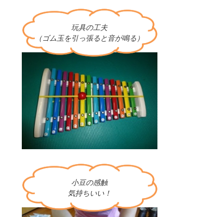
玩具の工夫
（ゴム玉を引っ張ると音が鳴る）
小豆の感触
気持ちいい！