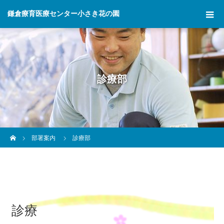
鎌倉療育医療センター小さき花の園
診療部
ホーム
部署案内
診療部
診療