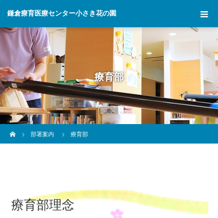
鎌倉療育医療センター小さき花の園
療育部
ホーム
部署案内
療育部
療育部理念