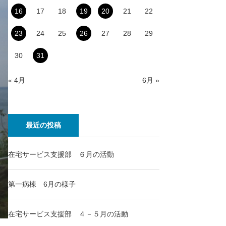
16
17
18
19
20
21
22
23
24
25
26
27
28
29
30
31
« 4月
6月 »
最近の投稿
在宅サービス支援部 ６月の活動
第一病棟 6月の様子
在宅サービス支援部 ４－５月の活動