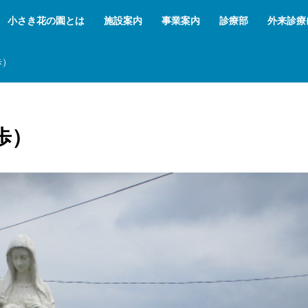
小さき花の園とは
施設案内
事業案内
診療部
外来診療
歩）
歩）