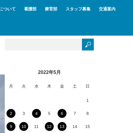
について
看護部
療育部
スタッフ募集
交通案内
2022年5月
月
火
水
木
金
土
日
1
2
3
4
5
6
7
8
9
10
11
12
13
14
15