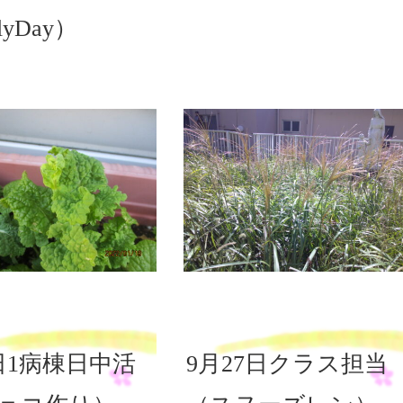
lyDay）
8日1病棟日中活
9月27日クラス担当