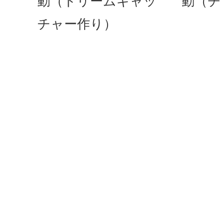
動（ドリームキャッ
動（チ
チャー作り）