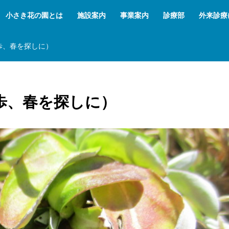
小さき花の園とは
施設案内
事業案内
診療部
外来診療
歩、春を探しに）
散歩、春を探しに）