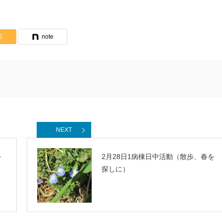
S
note
NEXT
を
2月28日1病棟日中活動（散歩、春を
探しに）