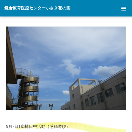
ホーム
2021年 9月 07日
鎌倉療育医療センター小さき花の園
9月7日1病棟日中活動（感触遊び）