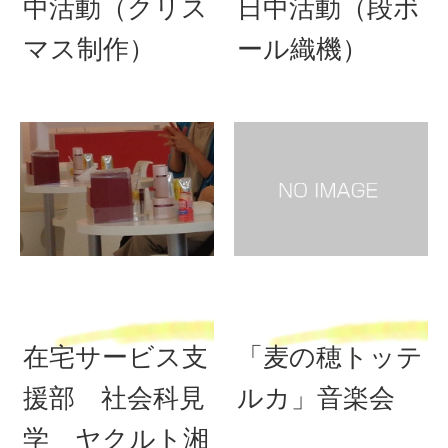
中活動（クリス
日中活動（段ボ
マス制作）
ール織機）
在宅サービス支
「麦の穂トッテ
援部 社会科見
ルカ」音楽会
学 ヤクルト湘