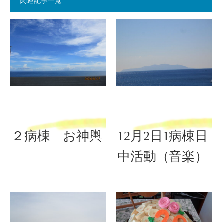
関連記事一覧
２病棟 お神輿
12月2日1病棟日
中活動（音楽）