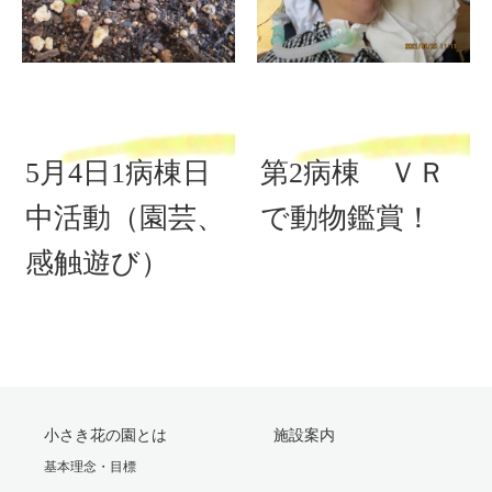
5月4日1病棟日
第2病棟 ＶＲ
中活動（園芸、
で動物鑑賞！
感触遊び）
小さき花の園とは
施設案内
基本理念・目標