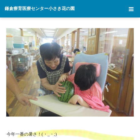
ホーム
2018年 7月 12日
鎌倉療育医療センター小さき花の園
今年一番の暑さ！(・_・;)